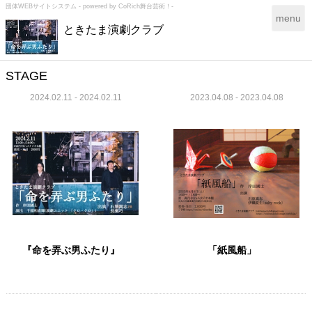
団体WEBサイトシステム - powered by
CoRich舞台芸術！-
T
menu
ときたま演劇クラブ
o
g
g
l
STAGE
e
2024.02.11 - 2024.02.11
2023.04.08 - 2023.04.08
n
a
v
i
g
a
t
i
o
n
『命を弄ぶ男ふたり』
「紙風船」