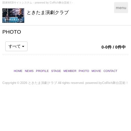
団体WEBサイトシステム - powered by
CoRich舞台芸術！-
T
menu
ときたま演劇クラブ
o
g
g
l
PHOTO
e
n
すべて
0-0件 / 0件中
a
v
i
g
a
HOME
NEWS
PROFILE
STAGE
MEMBER
PHOTO
MOVIE
CONTACT
t
i
Copyright ©
2026 ときたま演劇クラブ All rights reserved.
powered by
CoRich舞台芸術！
o
n