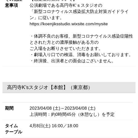
意事項
公演劇場である高円寺K‘ｓスタジオの
「新型コロナウィルス感染拡大防止対策ガイドライ
ン」に従います。
https://koenjiksstudio.wixsite.com/mysite
・体調不良のお客様、新型コロナウイルス感染症陽性
とされた方との濃厚接触がある方の
ご入場をお断りさせていただきます。
・劇場入り口での検温、消毒をお願いしております。
・終演後、出演者との面会はございません。
高円寺K'sスタジオ【本館】（東京都）
期間
2023/04/08 (土)～2023/04/08 (土)
上演時間：約0時間45分（休憩なし）を予定
タイム
4月8日(土) 16:00／18:00
テーブル