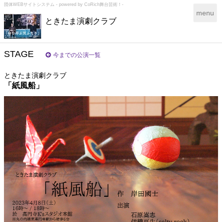
団体WEBサイトシステム - powered by
CoRich舞台芸術！-
T
menu
ときたま演劇クラブ
o
g
g
l
STAGE
今までの公演一覧
e
n
ときたま演劇クラブ
a
「紙風船」
v
i
g
a
t
i
o
n