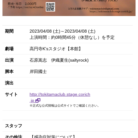
期間
2023/04/08 (土)～2023/04/08 (土)
上演時間：約0時間45分（休憩なし）を予定
劇場
高円寺K'sスタジオ【本館】
出演
石原嵩志
伊織夏生(saltyrock)
脚本
岸田國士
演出
サイト
http://tokitamaclub.stage.corich
.jp
※正式な公式情報は公式サイトでご確認ください。
スタッフ
その他注
【感染症対策について】